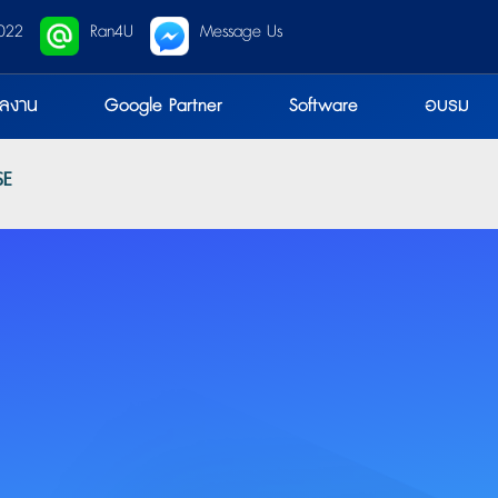
022
Ran4U
Message Us
ลงาน
Google Partner
Software
อบรม
SE