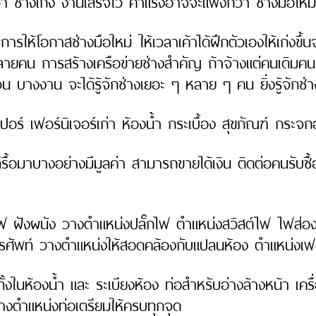
่า ช่างเก่ง งานเสร็จไว ค่าแรงอาจจะแพงกว่า ช่างมือใหม
ารให้โอกาสช่างมือใหม่ ให้เวลาเค้าได้ฝึกตัวเองให้เก่งขึ
มหลายคน การสร้างเครือข่ายช่างสำคัญ ถ้าจ้างแต่คนเดิมคนเ
วน บางงาน จะได้รู้จักช่างเยอะ ๆ หลาย ๆ คน ยิ่งรู้จักช่าง
ร์ เฟอร์นิเจอร์เก่า ห้องน้ำ กระเบื้อง สุขภัณฑ์ กระจกอล
งที่รื้อมาบางอย่างมีมูลค่า สามารถขายได้เงิน ติดต่อคนรับ
ฟ ฝังผนัง วางตำแหน่งปลั๊กไฟ ตำแหน่งสวิสต์ไฟ ไฟส่อ
ัพท์ วางตำแหน่งให้สอดคล้องกับแปลนห้อง ตำแหน่งเฟอร์
ทั้งในห้องน้ำ และ ระเบียงห้อง ท่อสำหรับอ่างล้างหน้า เค
ว่างตำแหน่งท่อเตรียมให้ครบทุกจุด