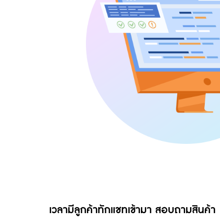
เวลามีลูกค้าทักแชทเข้ามา สอบถามสินค้า