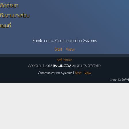
ติดต่อเรา
ทีมงานบางส่วน
แผนที่
Ran4u.com's Communication Systems
Start
|
View
AMP Version
COPYRIGHT 2015
RAN4U.COM
ALLRIGHTS RESERVED.
Communication Systems |
Start
|
View
Shop ID: 36793